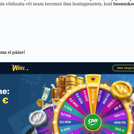
a võiduraha või tasuta keerutusi ilma lisatingimusteta, kuid
boonuskoo
ama ei pääse!