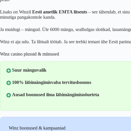
Lisaks on Winzil
Eesti ametlik EMTA litsents
– see tähendab, et sinu
minutiga pangakontole kanda.
Ja muidugi – mängud. Üle 6000 mängu, sealhulgas slotikad, lauamängud
Winz ei aja udu. Ta lihtsalt töötab. Ja see teebki temast ühe Eesti parim
Winz casino plussid & miinused
Suur mänguvalik
100% läbimängimisvaba tervitusboonus
Ausad boonused ilma läbimängimisnõueteta
Winz boonused & kampaaniad