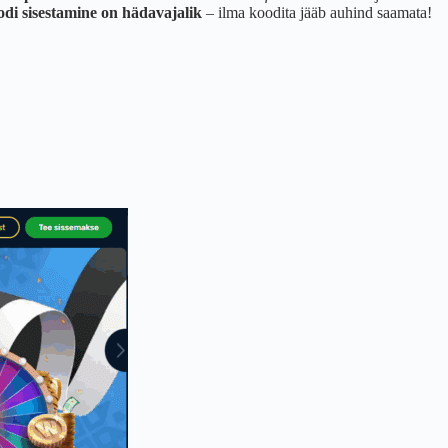
di sisestamine on hädavajalik
– ilma koodita jääb auhind saamata!