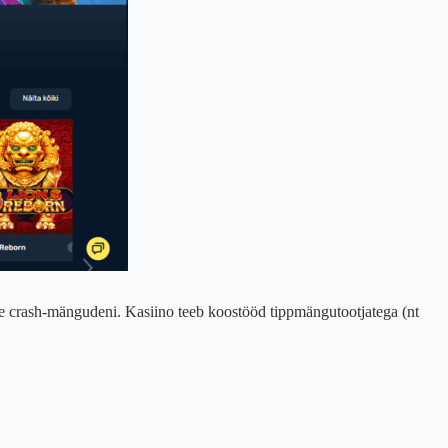
kate crash-mängudeni. Kasiino teeb koostööd tippmängutootjatega (nt