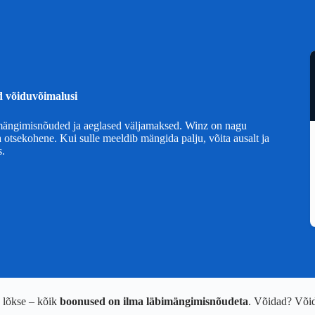
d võiduvõimalusi
bimängimisnõuded ja aeglased väljamaksed. Winz on nagu
ja otsekohene. Kui sulle meeldib mängida palju, võita ausalt ja
s.
ud lõkse – kõik
boonused on ilma läbimängimisnõudeta
. Võidad? Võid