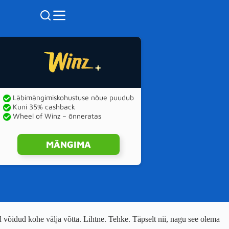
Läbimängimiskohustuse nõue puudub
Kuni 35% cashback
Wheel of Winz – õnneratas
MÄNGIMA
 võidud kohe välja võtta. Lihtne. Tehke. Täpselt nii, nagu see olema