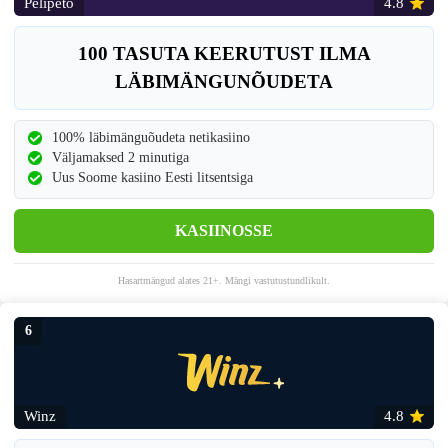
Pelipeto
4.8
100 TASUTA KEERUTUST ILMA
LÄBIMÄNGUNÕUDETA
100% läbimänguõudeta netikasiino
Väljamaksed 2 minutiga
Uus Soome kasiino Eesti litsentsiga
KASIINOSSE
Hasartmängud alates 21+. Mängi vastutustundlikult.
6
Winz
4.8