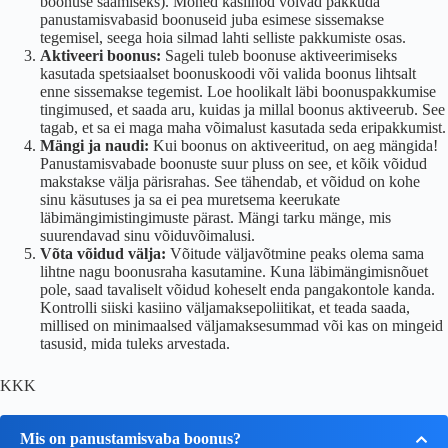
boonuse saamiseks). Mõned kasiinod võivad pakkuda
panustamisvabasid boonuseid juba esimese sissemakse
tegemisel, seega hoia silmad lahti selliste pakkumiste osas.
Aktiveeri boonus:
Sageli tuleb boonuse aktiveerimiseks
kasutada spetsiaalset boonuskoodi või valida boonus lihtsalt
enne sissemakse tegemist. Loe hoolikalt läbi boonuspakkumise
tingimused, et saada aru, kuidas ja millal boonus aktiveerub. See
tagab, et sa ei maga maha võimalust kasutada seda eripakkumist.
Mängi ja naudi:
Kui boonus on aktiveeritud, on aeg mängida!
Panustamisvabade boonuste suur pluss on see, et kõik võidud
makstakse välja pärisrahas. See tähendab, et võidud on kohe
sinu käsutuses ja sa ei pea muretsema keerukate
läbimängimistingimuste pärast. Mängi tarku mänge, mis
suurendavad sinu võiduvõimalusi.
Võta võidud välja:
Võitude väljavõtmine peaks olema sama
lihtne nagu boonusraha kasutamine. Kuna läbimängimisnõuet
pole, saad tavaliselt võidud koheselt enda pangakontole kanda.
Kontrolli siiski kasiino väljamaksepoliitikat, et teada saada,
millised on minimaalsed väljamaksesummad või kas on mingeid
tasusid, mida tuleks arvestada.
KKK
Mis on panustamisvaba boonus?