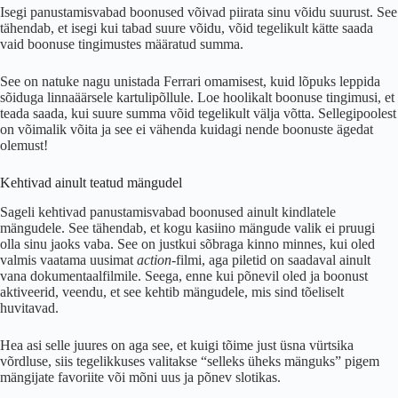
Isegi panustamisvabad boonused võivad piirata sinu võidu suurust. See
tähendab, et isegi kui tabad suure võidu, võid tegelikult kätte saada
vaid boonuse tingimustes määratud summa.
See on natuke nagu unistada Ferrari omamisest, kuid lõpuks leppida
sõiduga linnaäärsele kartulipõllule. Loe hoolikalt boonuse tingimusi, et
teada saada, kui suure summa võid tegelikult välja võtta. Sellegipoolest
on võimalik võita ja see ei vähenda kuidagi nende boonuste ägedat
olemust!
Kehtivad ainult teatud mängudel
Sageli kehtivad panustamisvabad boonused ainult kindlatele
mängudele. See tähendab, et kogu kasiino mängude valik ei pruugi
olla sinu jaoks vaba. See on justkui sõbraga kinno minnes, kui oled
valmis vaatama uusimat
action
-filmi, aga piletid on saadaval ainult
vana dokumentaalfilmile. Seega, enne kui põnevil oled ja boonust
aktiveerid, veendu, et see kehtib mängudele, mis sind tõeliselt
huvitavad.
Hea asi selle juures on aga see, et kuigi tõime just üsna vürtsika
võrdluse, siis tegelikkuses valitakse “selleks üheks mänguks” pigem
mängijate favoriite või mõni uus ja põnev slotikas.