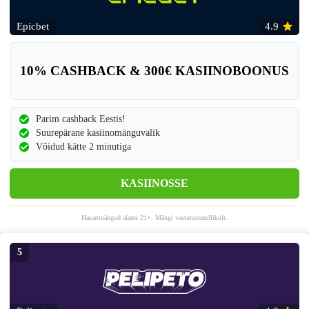
Epicbet
4.9
10% CASHBACK & 300€ KASIINOBOONUS
Parim cashback Eestis!
Suurepärane kasiinomänguvalik
Võidud kätte 2 minutiga
KASIINOSSE
Hasartmängud alates 21+. Mängi vastutustundlikult.
5