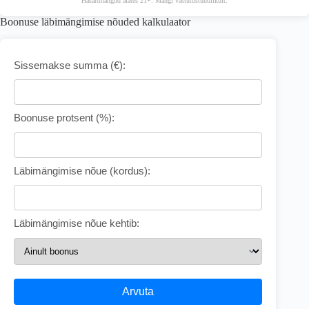
Hasartmängud alates 21+. Mängi vastutustundlikult.
Boonuse läbimängimise nõuded kalkulaator
Sissemakse summa (€):
Boonuse protsent (%):
Läbimängimise nõue (kordus):
Läbimängimise nõue kehtib:
Arvuta