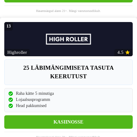
Hasartmängud alates 21+. Mängi vastutustundlikult.
13
Highroller
4.5
25 LÄBIMÄNGIMISETA TASUTA
KEERUTUST
Raha kätte 5 minutiga
Lojaalsusprogramm
Head pakkumised
KASIINOSSE