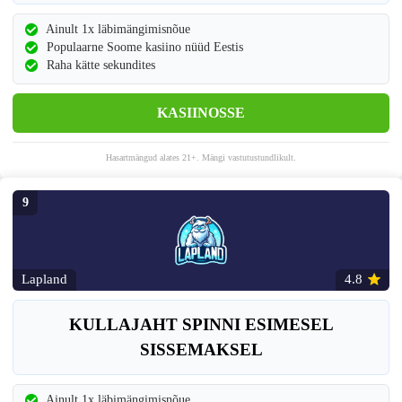
Ainult 1x läbimängimisnõue
Populaarne Soome kasiino nüüd Eestis
Raha kätte sekundites
KASIINOSSE
Hasartmängud alates 21+. Mängi vastutustundlikult.
9
Lapland
4.8
KULLAJAHT SPINNI ESIMESEL
SISSEMAKSEL
Ainult 1x läbimängimisnõue