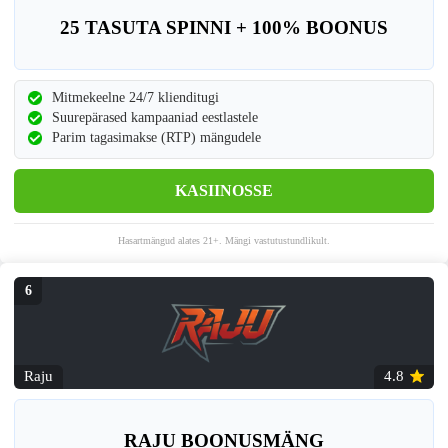
25 TASUTA SPINNI + 100% BOONUS
Mitmekeelne 24/7 klienditugi
Suurepärased kampaaniad eestlastele
Parim tagasimakse (RTP) mängudele
KASIINOSSE
Hasartmängud alates 21+. Mängi vastutustundlikult.
6
Raju
4.8
RAJU BOONUSMÄNG