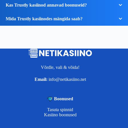
Eesti Trustly kasiinot, mis hiilgavad usaldusväärsuse ja üldise
Kas Trustly kasiinod annavad boonuseid?
Igal kasiinol on oma reeglid sisse- ja väljamaksepiirangute osas,
mänguelamuse kvaliteedi poolest. Ühte kindlat parimat ei saa
seega võivad reaalsed väljamakselimiidid olla erinevad.
välja tuua: igal kasiinol on oma tugevused ning iga mängukoht
Enamasti on lubatud aga maksimaalselt kasiinost välja kanda 50
on mõeldud erinevale maitsele.
Mida Trustly kasiinodes mängida saab?
Jah, muidugi! Trustly kasiinodest leiad hulgaliselt
000 eurot kuus. Eraldi limiidid võivad olla ühe päeva või nädala
boonuspakkumisi, mida saad kasutada täpselt samadel
kohta. Trustly ise aga konkreetselt piiranguid ei sea.
tingimustel nagu teiste makseviiside puhul.
Lihtsam küsimus oleks see, mida ei saa mängida.
Liitu lihtsalt mõne meie lehel soovitatud veebikasiinoga ja näed
Trustly kasiinod pakuvad enamasti tuhandeid kasiinomänge,
kohe kasiino kodulehel erinevaid boonuspakkumisi, alustades
mille tipus on muidugi slotid, live-kasiino ja tüüpilised
tervitusboonusest.
lauamängud. Mitmed kvaliteetsed Trustly kasiinolehed
korraldavad isegi spordiennustusi, seega ei jää sa ühestki
mänguelamusest ilma.
Võrdle, vali & võida!
Email:
info@netikasiino.net
Boonused
Tasuta spinnid
Kasiino boonused