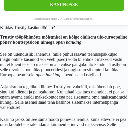
KASIINOSSE
Hasartmängud alates 21+. Mängi vastutustundlikult.
Kuidas Trustly kasiino töötab?
Trustly tööpõhimõtte mõistmisel on kõige olulisem üle-euroopaline
põnev kontseptsioon nimega
open banking
.
See on uuenduslik lahendus, mille puhul saavad teenusepakkujad
(nagu online kasiinod või veebipoed) võtta klientidelt makseid vastu
nii, et klient teostab makse oma tavalise pangakonto kaudu. Trustly on
selle revolutsiooni üks pioneeridest ja ongi suuresti tuntud kui üks
Euroopa peamiseid
open banking
lahenduse edasiviijaid.
Asja sisu on tegelikult lihtne: Trustly on vahelüli, mis ühendab poe,
sinu kui kliendi ja pangakonto. Kui tahad
kasiinos
mängida, ei pea sa
enam avama eraldi maksekontot ega pea sisestama oma makseandmeid
kuhugi. Selle asemel saad teha kasiinos sissemakse internetipanga
vahendusel!
Kasiino jaoks on see samamoodi põnev lahendus, kuna ettevõte ei pea
oma kodulehele rakendama kümneid erinevaid makseviise. Selle