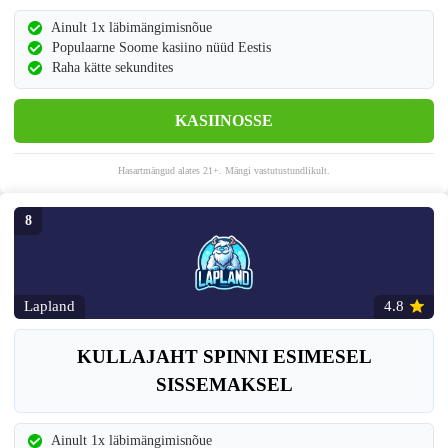
Ainult 1x läbimängimisnõue
Populaarne Soome kasiino nüüd Eestis
Raha kätte sekundites
KASIINOSSE
Hasartmängud alates 21+. Mängi vastutustundlikult.
8
Lapland
4.8
KULLAJAHT SPINNI ESIMESEL
SISSEMAKSEL
Ainult 1x läbimängimisnõue