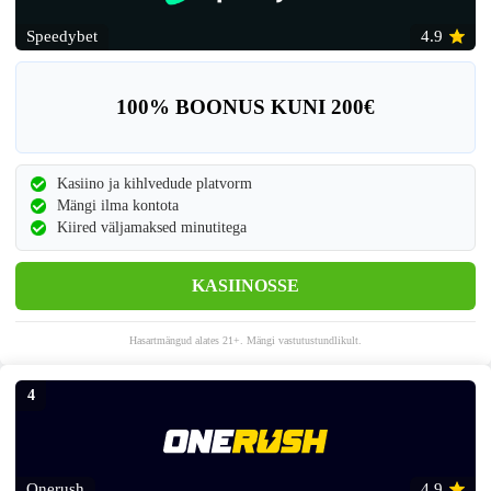
Speedybet
4.9
100% BOONUS KUNI 200€
Kasiino ja kihlvedude platvorm
Mängi ilma kontota
Kiired väljamaksed minutitega
KASIINOSSE
Hasartmängud alates 21+. Mängi vastutustundlikult.
4
Onerush
4.9