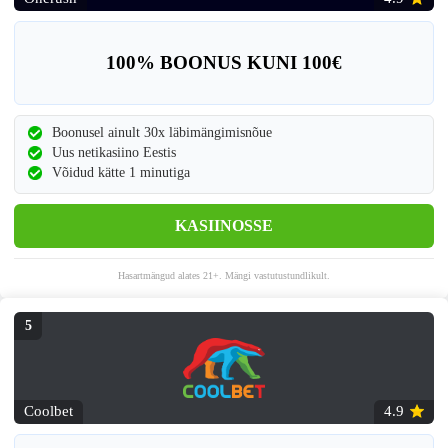
100% BOONUS KUNI 100€
Boonusel ainult 30x läbimängimisnõue
Uus netikasiino Eestis
Võidud kätte 1 minutiga
KASIINOSSE
Hasartmängud alates 21+. Mängi vastutustundlikult.
5
Coolbet
4.9