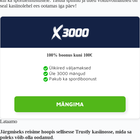
kui ka spordiennustustele. Tasuta spinnid ja uued võiduvõimalused on
seal kasiinolehel ees ootamas iga päev!
100% boonus kuni 100€
Ülikiired väljamaksed
Űle 3000 mängud
Pakub ka spordiboonust
MÄNGIMA
Lataamo
Järgmiseks reisime hoopis sellisesse Trustly kasiinosse, mida sa
poleks võib-olla oodanud
.