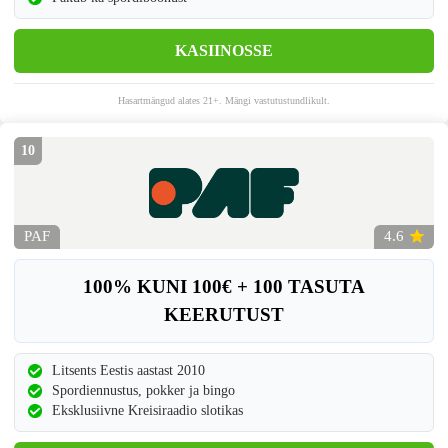
KASIINOSSE
Hasartmängud alates 21+. Mängi vastutustundlikult.
10
PAF
4.6
100% KUNI 100€ + 100 TASUTA
KEERUTUST
Litsents Eestis aastast 2010
Spordiennustus, pokker ja bingo
Eksklusiivne Kreisiraadio slotikas