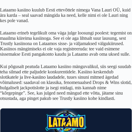
Lataamo kasiino kuulub Eesti ettevõttele nimega
Vana Lauri OÜ
, kuid
ära karda – seal saavad mängida ka need, kelle nimi ei ole Lauri ning
kes pole vanad.
Lataamo erineb tegelikult oma väga julge loosungi poolest: tegemist on
maailma kiireima kasiinoga. See ei ole aga lihtsalt suur lausung, sest
Trustly kasiinona on Lataamos sisse- ja väljamaksed välgukiirused.
Kasiinos mängimiseks ei ole vaja registreeruda: tee vaid esimene
sissemakse Eesti pangakonto kaudu ja Lataamo avab oma uksed sulle.
Kui põgusalt peatuda Lataamo kasiino mänguvalikul, siis seegi suudab
teha silmad ette paljudele konkurentidele. Kasiino keskendub
slotikatele ja
live-kasiino laudadele
, tuues sinuni mitmed ägedad
võimalused: saadaval on klassika, fenomenaalsed Drops & Wins slotid,
hulgaliselt jackpotislotte ja isegi midagi, mis kannab nime
“kõrgepinge”. See, kas julged need mängud ette võtta, jätame sinu
otsustada, aga pinget pakub see Trustly kasiino kohe kindlasti.