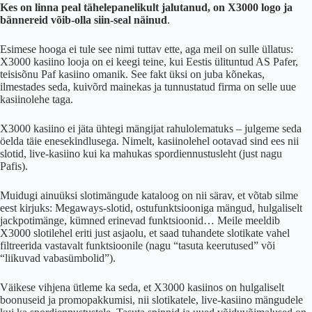
Kes on linna peal tähelepanelikult jalutanud, on X3000 logo ja
bännereid võib-olla siin-seal näinud
.
Esimese hooga ei tule see nimi tuttav ette, aga meil on sulle üllatus:
X3000 kasiino looja on ei keegi teine, kui Eestis ülituntud AS Pafer,
teisisõnu Paf kasiino omanik. See fakt üksi on juba kõnekas,
ilmestades seda, kuivõrd mainekas ja tunnustatud firma on selle uue
kasiinolehe taga.
X3000 kasiino ei jäta ühtegi mängijat rahulolematuks – julgeme seda
öelda täie enesekindlusega. Nimelt, kasiinolehel ootavad sind ees nii
slotid, live-kasiino kui ka mahukas spordiennustusleht (just nagu
Pafis).
Muidugi ainuüksi slotimängude kataloog on nii särav, et võtab silme
eest kirjuks: Megaways-slotid, ostufunktsiooniga mängud, hulgaliselt
jackpotimänge, kümned erinevad funktsioonid… Meile meeldib
X3000 slotilehel eriti just asjaolu, et saad tuhandete slotikate vahel
filtreerida vastavalt funktsioonile (nagu “tasuta keerutused” või
“liikuvad vabasümbolid”).
Väikese vihjena ütleme ka seda, et X3000 kasiinos on hulgaliselt
boonuseid ja promopakkumisi, nii slotikatele, live-kasiino mängudele