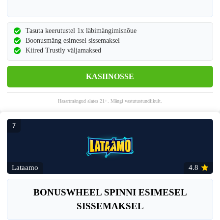
Tasuta keerutustel 1x läbimängimisnõue
Boonusmäng esimesel sissemaksel
Kiired Trustly väljamaksed
KASIINOSSE
Hasartmängud alates 21+. Mängi vastutustundlikult.
7
Lataamo
4.8
BONUSWHEEL SPINNI ESIMESEL
SISSEMAKSEL