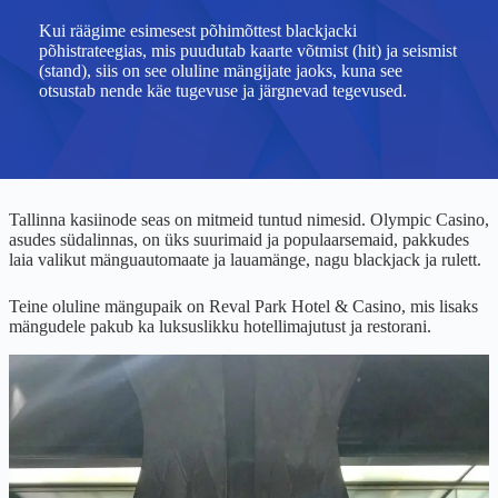
Kui räägime esimesest põhimõttest blackjacki
põhistrateegias, mis puudutab kaarte võtmist (hit) ja seismist
(stand), siis on see oluline mängijate jaoks, kuna see
otsustab nende käe tugevuse ja järgnevad tegevused.
Tallinna kasiinode seas on mitmeid tuntud nimesid. Olympic Casino,
asudes südalinnas, on üks suurimaid ja populaarsemaid, pakkudes
laia valikut mänguautomaate ja lauamänge, nagu blackjack ja rulett.
Teine oluline mängupaik on Reval Park Hotel & Casino, mis lisaks
mängudele pakub ka luksuslikku hotellimajutust ja restorani.