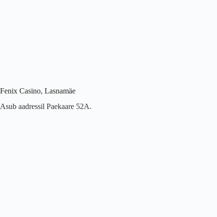
Fenix Casino, Lasnamäe
Asub aadressil Paekaare 52A​.