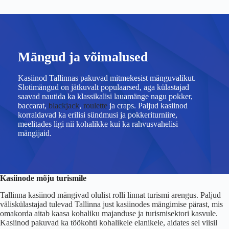
Mängud ja võimalused
Kasiinod Tallinnas pakuvad mitmekesist mänguvalikut.
Slotimängud on jätkuvalt populaarsed, aga külastajad
saavad nautida ka klassikalisi lauamänge nagu pokker,
baccarat,
blackjack
,
roulette
ja craps. Paljud kasiinod
korraldavad ka erilisi sündmusi ja pokkeriturniire,
meelitades ligi nii kohalikke kui ka rahvusvahelisi
mängijaid.
Kasiinode mõju turismile
Tallinna kasiinod mängivad olulist rolli linnat turismi arengus. Paljud
väliskülastajad tulevad Tallinna just kasiinodes mängimise pärast, mis
omakorda aitab kaasa kohaliku majanduse ja turismisektori kasvule.
Kasiinod pakuvad ka töökohti kohalikele elanikele, aidates sel viisil