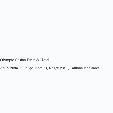
Olympic Casino Pirita & Hotel
Asub Pirita TOP Spa Hotellis, Regati pst 1, Tallinna lahe ääres​.