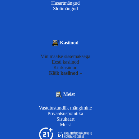
Hasartmängud
Slotimängud
Kasiinod
Minimaalse sissemaksega
Eesti kasiinod
Kiirkasiinod
Kõik kasiinod »
Meist
Vastutustundlik mängimine
Privaatsuspoliitika
Sisukaart
Meist