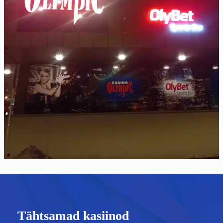
Tähtsamad kasiinod