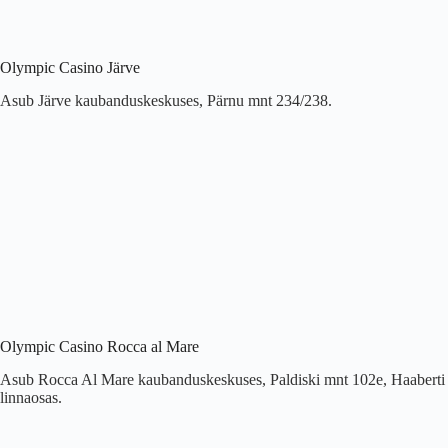
Olympic Casino Järve
Asub Järve kaubanduskeskuses, Pärnu mnt 234/238​.
Olympic Casino Rocca al Mare
Asub Rocca Al Mare kaubanduskeskuses, Paldiski mnt 102e, Haaberti
linnaosas​.