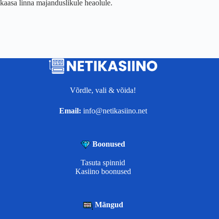
kaasa linna majanduslikule heaolule.
Võrdle, vali & võida!
Email:
info@netikasiino.net
Boonused
Tasuta spinnid
Kasiino boonused
Mängud