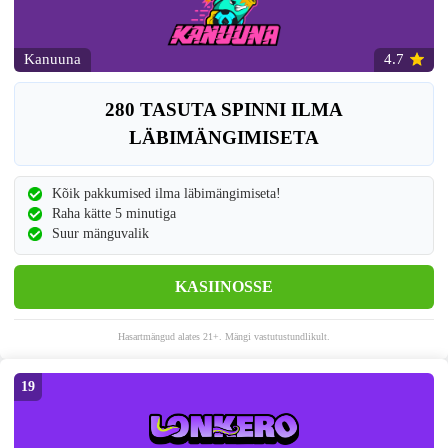
Kanuuna
4.7
280 TASUTA SPINNI ILMA
LÄBIMÄNGIMISETA
Kõik pakkumised ilma läbimängimiseta!
Raha kätte 5 minutiga
Suur mänguvalik
KASIINOSSE
Hasartmängud alates 21+. Mängi vastutustundlikult.
19