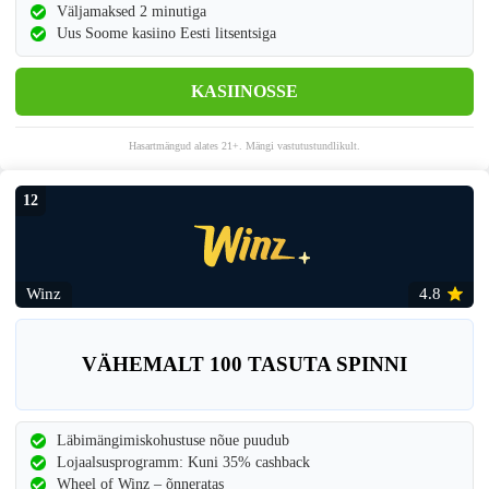
Väljamaksed 2 minutiga
Uus Soome kasiino Eesti litsentsiga
KASIINOSSE
Hasartmängud alates 21+. Mängi vastutustundlikult.
12
Winz
4.8
VÄHEMALT 100 TASUTA SPINNI
Läbimängimiskohustuse nõue puudub
Lojaalsusprogramm: Kuni 35% cashback
Wheel of Winz – õnneratas