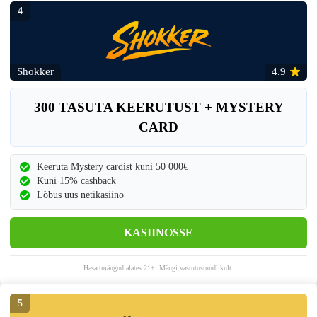
4
Shokker
4.9
300 TASUTA KEERUTUST + MYSTERY
CARD
Keeruta Mystery cardist kuni 50 000€
Kuni 15% cashback
Lõbus uus netikasiino
KASIINOSSE
Hasartmängud alates 21+. Mängi vastutustundlikult.
5