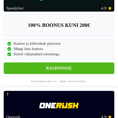
Speedybet
4.9
100% BOONUS KUNI 200€
Kasiino ja kihlvedude platvorm
Mängi ilma kontota
Kiired väljamaksed minutitega
KASIINOSSE
Hasartmängud alates 21+. Mängi vastutustundlikult.
7
Onerush
4.9