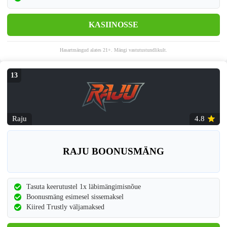
KASIINOSSE
Hasartmängud alates 21+. Mängi vastutustundlikult.
13
Raju
4.8
RAJU BOONUSMÄNG
Tasuta keerutustel 1x läbimängimisnõue
Boonusmäng esimesel sissemaksel
Kiired Trustly väljamaksed