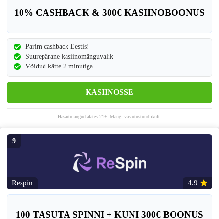
10% CASHBACK & 300€ KASIINOBOONUS
Parim cashback Eestis!
Suurepärane kasiinomänguvalik
Võidud kätte 2 minutiga
KASIINOSSE
Hasartmängud alates 21+. Mängi vastutustundlikult.
9
Respin
4.9
100 TASUTA SPINNI + KUNI 300€ BOONUS