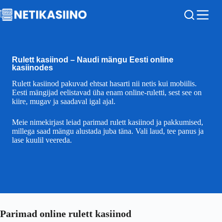
Skip
to
content
Rulett kasiinod – Naudi mängu Eesti online
kasiinodes
Rulett kasiinod pakuvad ehtsat hasarti nii netis kui mobiilis.
Eesti mängijad eelistavad üha enam online-ruletti, sest see on
kiire, mugav ja saadaval igal ajal.
Meie nimekirjast leiad parimad rulett kasiinod ja pakkumised,
millega saad mängu alustada juba täna. Vali laud, tee panus ja
lase kuulil veereda.
Parimad online rulett kasiinod