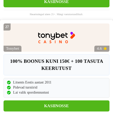
KASIINOSSE
Hasartmängud alates 21+. Mängi vastutustundlikult.
27
Tonybet
4.6
100% BOONUS KUNI 150€ + 100 TASUTA
KEERUTUST
Litsents Eestis aastast 2011
Pidevad turniirid
Lai valik spordiennustusi
KASIINOSSE