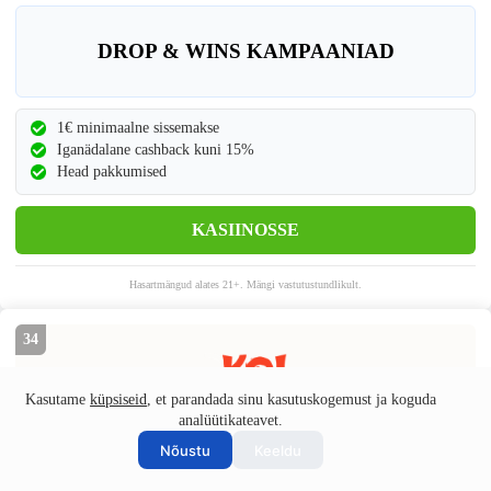
DROP & WINS KAMPAANIAD
1€ minimaalne sissemakse
Iganädalane cashback kuni 15%
Head pakkumised
KASIINOSSE
Hasartmängud alates 21+. Mängi vastutustundlikult.
34
Kasutame
küpsiseid
, et parandada sinu kasutuskogemust ja koguda
analüütikateavet.
Koicasino
4.4
Nõustu
Keeldu