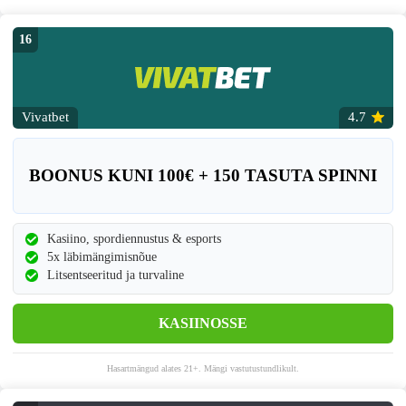
16
Vivatbet
4.7
BOONUS KUNI 100€ + 150 TASUTA SPINNI
Kasiino, spordiennustus & esports
5x läbimängimisnõue
Litsentseeritud ja turvaline
KASIINOSSE
Hasartmängud alates 21+. Mängi vastutustundlikult.