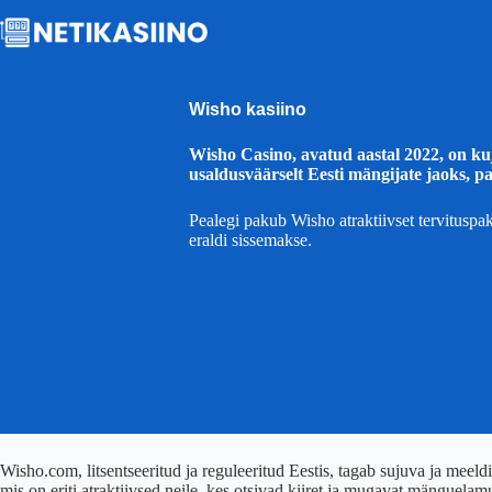
Skip
to
content
Wisho kasiino
Wisho Casino, avatud aastal 2022, on ku
usaldusväärselt Eesti mängijate jaoks, pa
Pealegi pakub Wisho atraktiivset tervituspak
eraldi sissemakse.
Wisho.com, litsentseeritud ja reguleeritud Eestis, tagab sujuva ja mee
mis on eriti atraktiivsed neile, kes otsivad kiiret ja mugavat mänguelamu