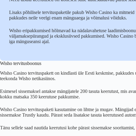
Lisaks põhilisele tervituspaketile pakub Wisho Casino ka mitmeid
pakkudes neile veelgi enam mänguaega ja võimalusi võiduks.
Wisho eripakkumised hõlmavad ka nädalavahetuse laadimisboonuse
väljamaksepiirangud ja eksklusiivsed pakkumised. Wisho Casino 
iga mänguseansi ajal.
Wisho tervitusboonus
Wisho Casino tervituspakett on kindlasti üle Eesti keskmise, pakkudes
teekonda Wisho netikasiinos.
Esimesel sissemaksel antakse mängijatele 200 tasuta keerutust, mis ava
kokku matsaka 350 keerutuse pakkumise.
Wisho Casino tervituspaketi kasutamine on lihtne ja mugav. Mängijad e
sissemakse Trustly kaudu. Pärast seda lisatakse tasuta keerutused autom
Tänu sellele saad nautida keerutusi kohe pärast sissemakse sooritamist