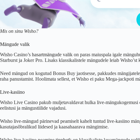
Mis on sinu Wisho?
Mängude valik
Wisho Casino’s
hasartmängude valik
on paras maiuspala igale mänguhu
Starburst ja Joker Pro. Lisaks klassikalistele mängudele leiab Wisho’
Need mängud on kogutud Bonus Buy jaotisesse, pakkudes mängijatele v
raha panustamist. Hoolimata sellest, et Wisho ei paku Mega-jackpoti män
Live-kasiino
Wisho Live Casino pakub muljetavaldavat hulka live-mängukogemusi oma
eelistusi ja mängustiilide vajadusi.
Wisho live-mängud pärinevad peamiselt kahelt tuntud live-kasiino män
kasutajasõbralikud liidesed ja kaasahaarava mängimise.
Wisho live-kasiino peamine tipphetk on klassikaliste lauamängude valik