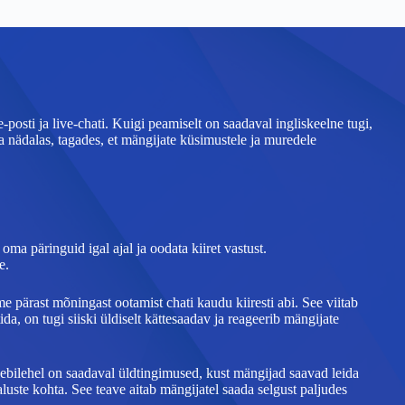
posti ja live-chati. Kuigi peamiselt on saadaval ingliskeelne tugi,
a nädalas, tagades, et mängijate küsimustele ja muredele
ma päringuid igal ajal ja oodata kiiret vastust.
e.
ime pärast mõningast ootamist chati kaudu kiiresti abi. See viitab
htida, on tugi siiski üldiselt kättesaadav ja reageerib mängijate
bilehel on saadaval üldtingimused, kust mängijad saavad leida
uste kohta. See teave aitab mängijatel saada selgust paljudes