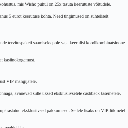
ohustus, mis Wisho puhul on 25x tasuta keerutuste võitudele.
nus 5 eurot keerutuse kohta. Need tingimused on suhteliselt
de tervituspaketi saamiseks pole vaja keerulisi koodikombinatsioone
at kasiinokogemust.
ust VIP-mängijatele.
konnaga, avanevad sulle uksed eksklusiivsetele cashback-tasemetele,
upärastatud eksklusiivsed pakkumised. Sellele lisaks on VIP-liikmetel
ja meeldejääv.