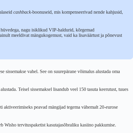
alaseid
cashback
-boonuseid, mis kompenseerivad nende kahjusid,
 hüvedega, nagu isiklikud VIP-haldurid, kõrgemad
nult meeldivat mängukogemust, vaid ka lisaväärtust ja põnevust
imese sissemakse vahel. See on suurepärane võimalus alustada oma
ustada. Teisel sissemaksel lisandub veel 150 tasuta keerutust, tuues
eti aktiveerimiseks peavad mängijad tegema vähemalt 20-eurose
eb Wisho tervituspaketist kasutajasõbraliku kasiino pakkumise.