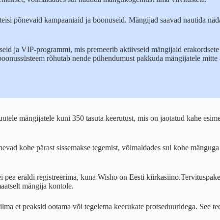
 teisi põnevaid kampaaniaid ja boonuseid. Mängijad saavad nautida näd
id ja VIP-programmi, mis premeerib aktiivseid mängijaid erakordsete
boonussüsteem rõhutab nende pühendumust pakkuda mängijatele mitte ai
 uutele mängijatele kuni 350 tasuta keerutust, mis on jaotatud kahe es
nevad kohe pärast sissemakse tegemist, võimaldades sul kohe mänguga al
i pea eraldi registreerima, kuna Wisho on
Eesti kiirkasiino
.Tervituspak
aatselt mängija kontole.
, ilma et peaksid ootama või tegelema keerukate protseduuridega. See te