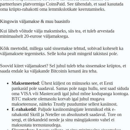
partnerluses platvormiga CoinsPaid. See tähendab, et saad kasutada
oma krüpto-rahakotti oma lemmikslotikate keerutamiseks.
Kingswin väljamakse & muu baasinfo
Kui läheb võitude välja maksmiseks, siis tea, et tuleb arvestada
minimaalselt 20-eurose väljamaksega.
Kõik meetodid, millega said sissemakse tehtud, sobivad koheselt ka
väljamaksete tegemiseks. Selle koha pealt mingeid takistusi pole.
Soovid kiiret väljamakset? Sel juhul tuleb teha sissemakse krüptos, et
saada endale ka väljakande Bitcoinis kenasti ära teha.
Maksemeetod
: Ühest küljest on miinuseks see, et Eesti
pankasid pole saadaval. Samas pole nagu hullu, sest saad siduda
oma VISA või Mastercardi igal juhul mõne kodupanga kontoga.
BTC maksete olemasolu korvab igal juhul mugava
makseteenuse, näiteks Trustly puudumise sellest kasiinost.
E-rahakotid
: Paljude kasiinomängijate lemmikud ehk e-
rahakotid Skrill ja Neteller on absoluutselt saadaval. Tore on
seegi, et ülekandeid nende ja sinu mängijakonto vahel ei
maksustata teenustasudega.