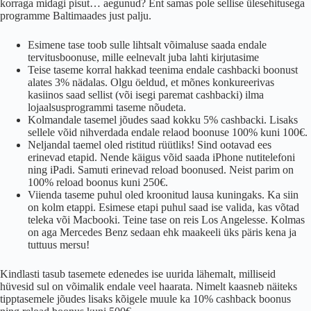
korraga midagi pisut… aegunud? Ent samas pole sellise ülesehitusega
programme Baltimaades just palju.
Esimene tase toob sulle lihtsalt võimaluse saada endale
tervitusboonuse, mille eelnevalt juba lahti kirjutasime
Teise taseme korral hakkad teenima endale cashbacki boonust
alates 3% nädalas. Olgu öeldud, et mõnes konkureerivas
kasiinos saad sellist (või isegi paremat cashbacki) ilma
lojaalsusprogrammi taseme nõudeta.
Kolmandale tasemel jõudes saad kokku 5% cashbacki. Lisaks
sellele võid nihverdada endale relaod boonuse 100% kuni 100€.
Neljandal taemel oled ristitud rüütliks! Sind ootavad ees
erinevad etapid. Nende käigus võid saada iPhone nutitelefoni
ning iPadi. Samuti erinevad reload boonused. Neist parim on
100% reload boonus kuni 250€.
Viienda taseme puhul oled kroonitud lausa kuningaks. Ka siin
on kolm etappi. Esimese etapi puhul saad ise valida, kas võtad
teleka või Macbooki. Teine tase on reis Los Angelesse. Kolmas
on aga Mercedes Benz sedaan ehk maakeeli üks päris kena ja
tuttuus mersu!
Kindlasti tasub tasemete edenedes ise uurida lähemalt, milliseid
hüvesid sul on võimalik endale veel haarata. Nimelt kaasneb näiteks
tipptasemele jõudes lisaks kõigele muule ka 10% cashback boonus