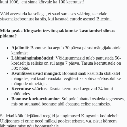
kuni 100€, ent sinna kõrvale ka 100 keerutust!
Võid arvestada ka sellega, et saad sarnases vääringus endale
sissemakseboonust ka siis, kui kasutad eurode asemel Bitcoini.
Mida peaks Kingswin tervituspakkumise kasutamisel silmas
pidama?
Ajalimiit
: Boonusraha aegub 30 päeva pärast mängijakontole
kandmist.
Läbimängimisnõuded
: Võidusummasid tuleb panustada 50-
kordselt ja selleks on sul aega 7 päeva. Tasuta keerutustele on
30x nõue.
Kvalifitseeruvad mängud
: Boonust saab kasutada slotikatel
mängides, ent tasub vaadata reeglitest ka sobivate/ebasobilike
mängude nimekirja.
Keerutuse väärtus
: Tasuta keerutused aeguvad 24 tunni
möödudes.
Boonuse kuritarvitamine
: Sul pole lubatud osaleda tegevuses,
mis on suunatud boonuse abil ebaausa eelise saamiseks.
Sa leiad kõik ülejäänud reeglid ja tingimused Kingswin kodulehelt.
Üldjoontes ei erine need millegi poolest teistest, v.a. pisut kõrgem
läbimängimise nõu boonusrahale.