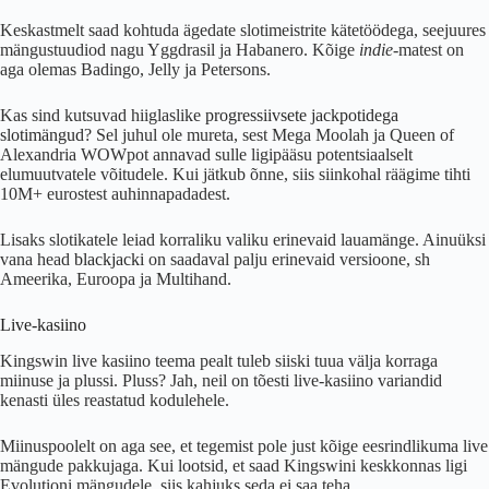
Keskastmelt saad kohtuda ägedate slotimeistrite kätetöödega, seejuures
mängustuudiod nagu Yggdrasil ja Habanero. Kõige
indie
-matest on
aga olemas Badingo, Jelly ja Petersons.
Kas sind kutsuvad hiiglaslike
progressiivsete jackpotidega
slotimängud
? Sel juhul ole mureta, sest Mega Moolah ja Queen of
Alexandria WOWpot annavad sulle ligipääsu potentsiaalselt
elumuutvatele võitudele. Kui jätkub õnne, siis siinkohal räägime tihti
10M+ eurostest auhinnapadadest.
Lisaks slotikatele leiad korraliku valiku erinevaid lauamänge. Ainuüksi
vana head
blackjacki
on saadaval palju erinevaid versioone, sh
Ameerika, Euroopa ja Multihand.
Live-kasiino
Kingswin live kasiino teema pealt tuleb siiski tuua välja korraga
miinuse ja plussi. Pluss? Jah, neil on tõesti live-kasiino variandid
kenasti üles reastatud kodulehele.
Miinuspoolelt on aga see, et tegemist pole just kõige eesrindlikuma live
mängude pakkujaga. Kui lootsid, et saad Kingswini keskkonnas ligi
Evolutioni mängudele, siis kahjuks seda ei saa teha.