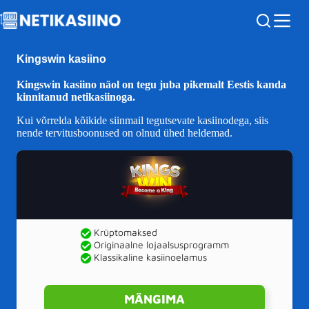
Skip
to
content
Kingswin kasiino
Kingswin kasiino näol on tegu juba pikemalt Eestis kanda
kinnitanud netikasiinoga.
Kui võrrelda kõikide siinmail tegutsevate kasiinodega, siis
nende tervitusboonused on olnud ühed heldemad.
Krüptomaksed
Originaalne lojaalsusprogramm
Klassikaline kasiinoelamus
MÄNGIMA