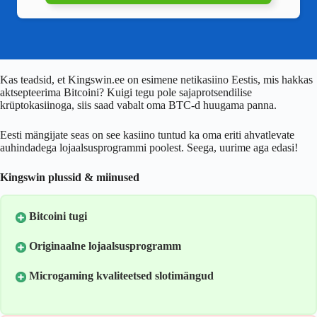
Kas teadsid, et Kingswin.ee on esimene
netikasiino Eestis
, mis hakkas
aktsepteerima Bitcoini? Kuigi tegu pole sajaprotsendilise
krüptokasiinoga, siis saad vabalt oma BTC-d huugama panna.
Eesti mängijate seas on see kasiino tuntud ka oma eriti ahvatlevate
auhindadega lojaalsusprogrammi poolest. Seega, uurime aga edasi!
Kingswin plussid & miinused
Bitcoini tugi
Originaalne lojaalsusprogramm
Microgaming kvaliteetsed slotimängud