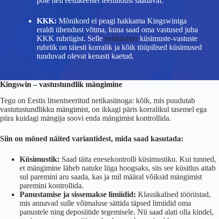
pole neil eestikeelset teenindust saadaval.
KKK:
Mõnikord ei peagi hakkama Kingswiniga
eraldi ühendust võtma, kuna saad oma vastused juba
KKK rubriigist. Selle
netikasiino
küsimuste-vastuste
rubriik on täiesti korralik ja kõik tüüpilised küsimused
tunduvad olevat kenasti kaetud.
Kingswin – vastustundlik mängimine
Tegu on Eestis litsentseeritud netikasiinoga: kõik, mis puudutab
vastutustundlikku mängimist
, on ikkagi päris korralikul tasemel ega
piira kuidagi mängija soovi enda mängimist kontrollida.
Siin on mõned näited variantidest, mida saad kasutada:
Küsimustik:
Saad täita enesekontrolli küsimustiku. Kui tunned,
et mängimine läheb natuke liiga hoogsaks, siis see küsitlus aitab
sul paremini aru saada, kas ja mil määral võiksid mängimist
paremini kontrollida.
Panustamise ja sissemakse limiidid:
Klassikalised tööriistad,
mis annavad sulle võimaluse sättida täpsed limiidid oma
panustele ning deposiitide tegemisele. Nii saad alati olla kindel,