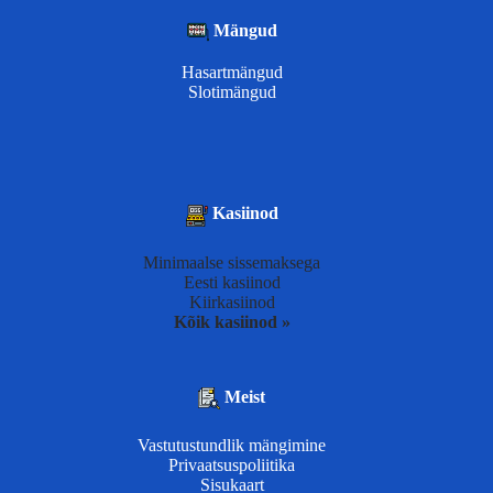
Mängud
Hasartmängud
Slotimängud
Kasiinod
Minimaalse sissemaksega
Eesti kasiinod
Kiirkasiinod
Kõik kasiinod »
Meist
Vastutustundlik mängimine
Privaatsuspoliitika
Sisukaart