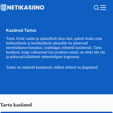
Skip
to
content
Kasiinod Tartus
Tartu, Eesti vanim ja ajalooliselt rikas linn, pakub lisaks oma
kultuurilisele ja hariduslikule pärandile ka põnevaid
meelelahutusvõimalusi, sealhulgas mitmeid kasiinosid. Tartu
kasiinod, kuigi väiksemad kui pealinna omad, on siiski täis elu
ja pakuvad külalistele mitmekülgset kogemust.
Tartus on mitmeid kasiinosid, millest mõned on järgmised:
Tartu kasiinod