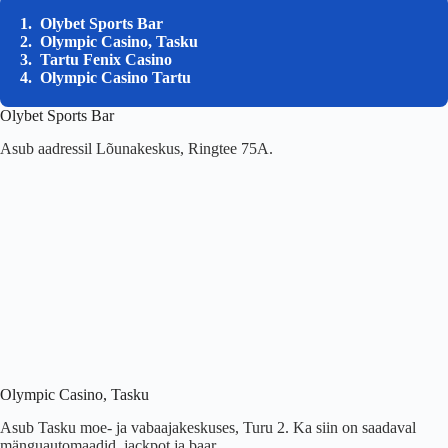
Olybet Sports Bar
Olympic Casino, Tasku
Tartu Fenix Casino
Olympic Casino Tartu
Olybet Sports Bar
Asub aadressil Lõunakeskus, Ringtee 75A.
Olympic Casino, Tasku
Asub Tasku moe- ja vabaajakeskuses, Turu 2. Ka siin on saadaval
mänguautomaadid, jackpot ja baar​.