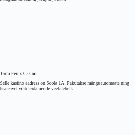
Tartu Fenix Casino
Selle kasiino aadress on Soola 1A. Pakutakse mänguautomaate ning
lisateavet võib leida nende veebilehelt​.