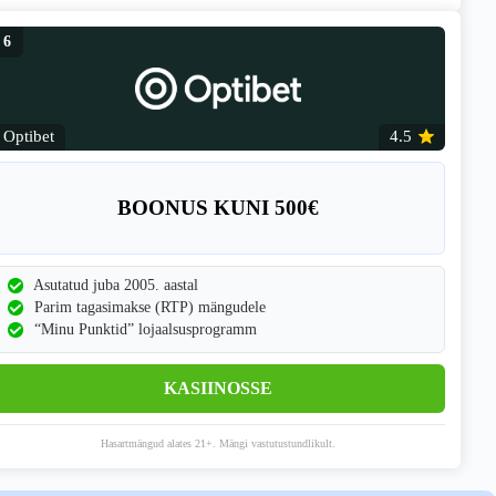
6
Optibet
4.5
BOONUS KUNI 500€
Asutatud juba 2005. aastal
Parim tagasimakse (RTP) mängudele
“Minu Punktid” lojaalsusprogramm
KASIINOSSE
Hasartmängud alates 21+. Mängi vastutustundlikult.