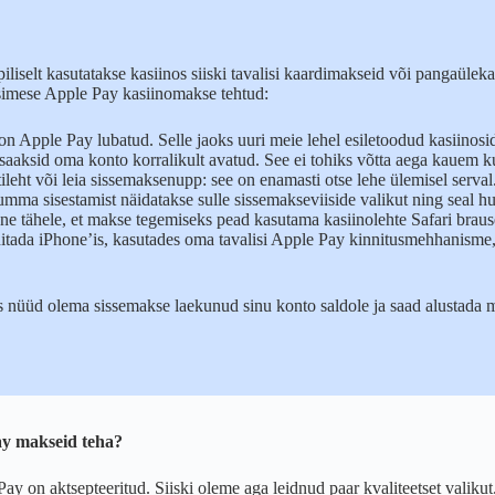
iselt kasutatakse kasiinos siiski tavalisi kaardimakseid või pangaülek
esimese Apple Pay kasiinomakse tehtud:
on Apple Pay lubatud. Selle jaoks uuri meie lehel esiletoodud kasiinos
t saaksid oma konto korralikult avatud. See ei tohiks võtta aega kauem k
leht või leia sissemaksenupp: see on enamasti otse lehe ülemisel serva
summa sisestamist näidatakse sulle sissemakseviiside valikut ning seal h
e tähele, et makse tegemiseks pead kasutama kasiinolehte Safari braus
da iPhone’is, kasutades oma tavalisi Apple Pay kinnitusmehhanisme, st 
nüüd olema sissemakse laekunud sinu konto saldole ja saad alustada mä
ay makseid teha?
 Pay on aktsepteeritud. Siiski oleme aga leidnud paar kvaliteetset valik