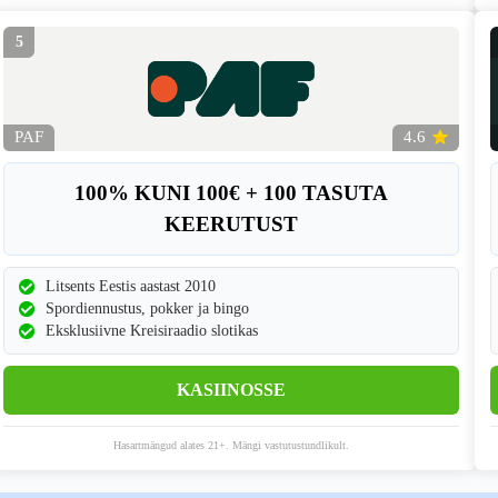
5
PAF
4.6
100% KUNI 100€ + 100 TASUTA
KEERUTUST
Litsents Eestis aastast 2010
Spordiennustus, pokker ja bingo
Eksklusiivne Kreisiraadio slotikas
KASIINOSSE
Hasartmängud alates 21+. Mängi vastutustundlikult.