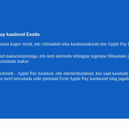
ay kasiinod Eestis
aarsust koguv trend, mis võimaldab teha kasiinomakseid otse Apple Pay
ud maksesüsteemiga, mis teeb internetis tehingute tegemise lihtsamaks 
 kinnitada makse.
rendi – Apple Pay kasiinod, ehk internetikasiinod, kus saad kasutada j
hea meel tutvustada sulle parimaid Eesti Apple Pay kasiinosid ning jagad